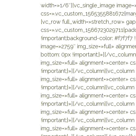
width=»1/6″][vc_single_image image=»
css=».vc_custom_1565355881672{margi
[vc_row full_width=»stretch_row» g
css=».vc_custom_1566723029711{paddi
!important;background-color: #f7f7f7 
image=»2759″ img_size=»full» alignm
bottom: 0px !important;}»][/vc_colu
img_size=»full» alignment=»center» 
!important;}»][/vc_column][vc_colum
img_size=»full» alignment=»center» 
!important;}»][/vc_column][vc_column
img_size=»full» alignment=»center» 
!important;}»][/vc_column][vc_column
img_size=»full» alignment=»center» 
!important;}»][/vc_column][vc_colum
img_size=»full» alignment=»center» 