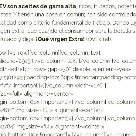
EV son aceites de gama alta
, ricos, frutados, potent
astes. Y tienen una cosa en común; han sido controlad
a calidad como criterio fundamental de trabajo. Dando lu
rgen extra, que cuando el consumidor abra la botella 
rutado y diga:
¡Qué virgen Extra!
(QvExtra!).
ow][vc_row][vc_column][vc_column_text
lide id=’2919′][/vc_column_text][/vc_column][vc_colu
idth=»stretch_row» gap=»30″ disable_element=»yes»
23012933{padding-top: 60px !important;padding-bott
f7f7 !important;}»][vc_column width=»1/6″]
ze=»full» alignment=»center»
n-bottom: 0px !important;}»][/vc_column][vc_column
2811″ img_size=»full» alignment=»center»
n-bottom: 0px !important;}»][/vc_column][vc_column
2784″ img_size=»full» alignment=»center»
n-bottom: 0px !important;}»][/vc_column][vc_column