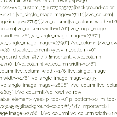
vc_row full_width=»stretch_row» gap=»30″
 css=».vc_custom_1566723035273{background-color:
th=»1/6″][vc_single_image image=»2761″][/vc_column]
mage image=»2765″][/vc_column][vc_column width=»1/
column][vc_column width=»1/6″][vc_single_image
 width=»1/6″][vc_single_image image=»2767″]
[vc_single_image image=»2796″][/vc_column][/vc_row
ap=»30″ disable_element=»yes» m_bottom=»0″
round-color: #f7f7f7 !important;}»][vc_column
»2790″][/vc_column][vc_column width=»1/6″]
column][vc_column width=»1/6″][vc_single_image
 width=»1/6″][vc_single_image image=»2793″]
][vc_single_image image=»2806″][/vc_column][vc_col
»2803″][/vc_column][/vc_row][vc_row
isable_element=»yes» p_top=»0″ p_bottom=»0″ m_top=
3045253{background-color: #f7f7f7 !important;}»]
mage image=»2766″][/vc_column][vc_column width=»1/