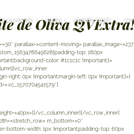
ite de Oliva QVExtra
La asociación
Socios
El Sello SIQEV
Cor
p=»30″ parallax=»content-moving» parallax_image=»237
ustom_1563478649628{padding-top: 180px
rtant;background-color: #1c1c1c !important;}»
olumn][vc_row_inner
right: 0px !important;margin-left: 0px !important;}»]
id=».vc_1570704541579″]
e Aceite de Oliva
ight=»40px»][/vc_column_inner][/vc_row_inner]
idth=»stretch_row» m_bottom=»0″
r-bottom-width: 1px !important;padding-top: 60px