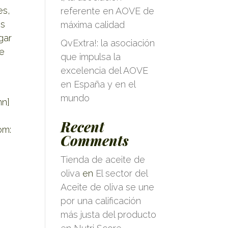
es,
referente en AOVE de
os
máxima calidad
gar
QvExtra!: la asociación
se
que impulsa la
excelencia del AOVE
en España y en el
mundo
mn]
Recent
om:
Comments
Tienda de aceite de
oliva
en
El sector del
Aceite de oliva se une
por una calificación
más justa del producto