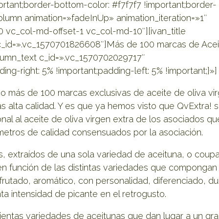
rtant;border-bottom-color: #f7f7f7 !important;border-
_column animation=»fadeInUp» animation_iteration=»1″
10 vc_col-md-offset-1 vc_col-md-10″][ivan_title
1″ c_id=».vc_1570701826608″]Más de 100 marcas de Ace
column_text c_id=».vc_1570702029717″
-right: 5% !important;padding-left: 5% !important;}»]
lgo más de 100 marcas exclusivas de aceite de oliva vi
 alta calidad. Y es que ya hemos visto que QvExtra! s
nal al aceite de oliva virgen extra de los asociados qu
metros de calidad consensuados por la asociación.
, extraídos de una sola variedad de aceituna, o coup
 en función de las distintas variedades que compongan
rutado, aromático, con personalidad, diferenciado, du
ta intensidad de picante en el retrogusto.
ientas variedades de aceitunas que dan lugar a un gr