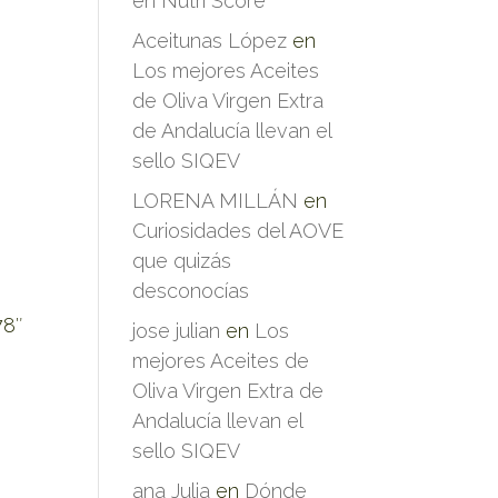
en Nutri Score
Aceitunas López
en
Los mejores Aceites
de Oliva Virgen Extra
de Andalucía llevan el
sello SIQEV
LORENA MILLÁN
en
Curiosidades del AOVE
que quizás
desconocías
78″
jose julian
en
Los
mejores Aceites de
Oliva Virgen Extra de
Andalucía llevan el
sello SIQEV
ana Julia
en
Dónde