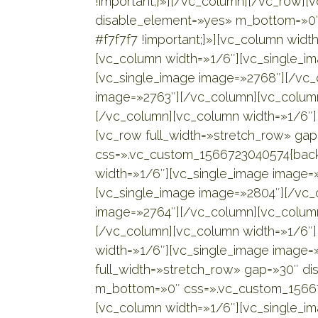
!important;}»][/vc_column][/vc_row][
disable_element=»yes» m_bottom=»0″
#f7f7f7 !important;}»][vc_column wid
[vc_column width=»1/6″][vc_single_i
[vc_single_image image=»2768″][/vc_
image=»2763″][/vc_column][vc_column
[/vc_column][vc_column width=»1/6″]
[vc_row full_width=»stretch_row» g
css=».vc_custom_1566723040574{backg
width=»1/6″][vc_single_image image=
[vc_single_image image=»2804″][/vc_
image=»2764″][/vc_column][vc_column
[/vc_column][vc_column width=»1/6″
width=»1/6″][vc_single_image image=
full_width=»stretch_row» gap=»30″ d
m_bottom=»0″ css=».vc_custom_156672
[vc_column width=»1/6″][vc_single_i