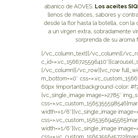
abanico de AOVES.
Los aceites SIQ
llenos de matices, sabores y contr
desde la flor hasta la botella, con l
a un virgen extra, sobradamente vi
sorprenda de su aroma f
[/vc_column_text][/vc_column][/vc_r
c_id=».vc_1566725596410″][carousel_s
[/vc_column][/vc_row][vc_row full_w
m_bottom=»0″ css=».vc_custom_15667
60px !important;background-color: #f7
[vc_single_image image=»2785″ img_si
css=».vc_custom_1565355598546{margi
width=»1/6″][vc_single_image image=»
css=».vc_custom_1565356945565{margi
width=»1/6″][vc_single_image image=»
css=».vc_custom_1565355645722{margi