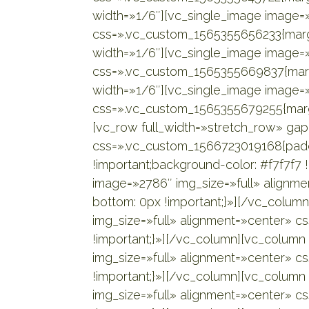
width=»1/6″][vc_single_image image=»
css=».vc_custom_1565355656233{margi
width=»1/6″][vc_single_image image=»
css=».vc_custom_1565355669837{margi
width=»1/6″][vc_single_image image=»
css=».vc_custom_1565355679255{margi
[vc_row full_width=»stretch_row» g
css=».vc_custom_1566723019168{padd
!important;background-color: #f7f7f7 
image=»2786″ img_size=»full» alignm
bottom: 0px !important;}»][/vc_colum
img_size=»full» alignment=»center» 
!important;}»][/vc_column][vc_column
img_size=»full» alignment=»center» 
!important;}»][/vc_column][vc_column
img_size=»full» alignment=»center» 