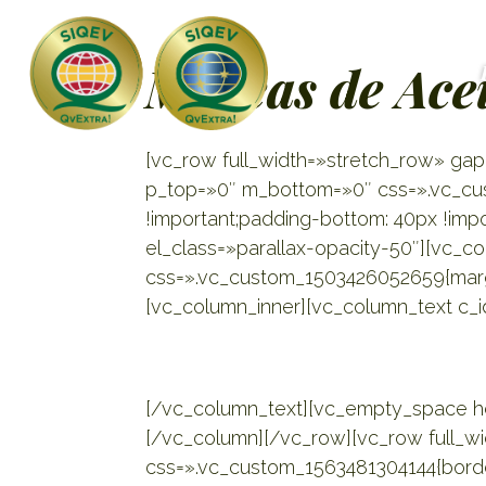
Marcas de Ace
[vc_row full_width=»stretch_row» ga
p_top=»0″ m_bottom=»0″ css=».vc_c
!important;padding-bottom: 40px !impo
el_class=»parallax-opacity-50″][vc_c
css=».vc_custom_1503426052659{margin-
[vc_column_inner][vc_column_text c_
Marcas d
[/vc_column_text][vc_empty_space he
[/vc_column][/vc_row][vc_row full_w
css=».vc_custom_1563481304144{borde