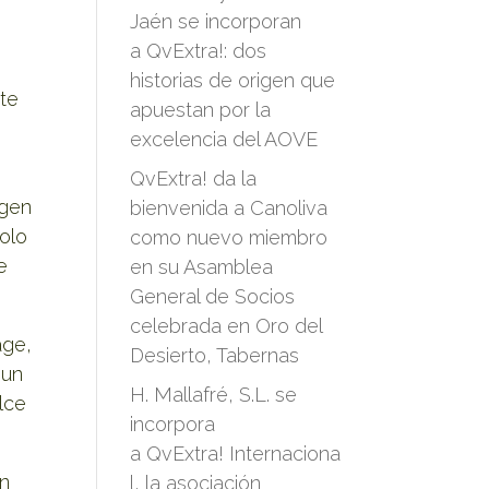
Jaén se incorporan
a QvExtra!: dos
historias de origen que
ite
apuestan por la
excelencia del AOVE
QvExtra! da la
rgen
bienvenida a Canoliva
olo
como nuevo miembro
e
en su Asamblea
General de Socios
celebrada en Oro del
age,
Desierto, Tabernas
 un
H. Mallafré, S.L. se
lce
incorpora
a QvExtra! Internaciona
an
l, la asociación