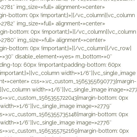
2781″ img_size=»full» alignment=»center»
n-bottom: 0px !important;}»][/vc_column][vc_column
2782″ img_size=»full» alignment=»center»
n-bottom: 0px !important;}»][/vc_column][vc_column
2780″ img_size=»full» alignment=»center»
n-bottom: 0px !important;}»][/vc_column][/vc_row]
ap=»30″ disable_element=»yes» m_bottom=»0″
ing-top: 60px !important;padding-bottom: 60px
!important;}»][vc_column width=»1/6″][vc_single_image
ent=»center» css=».vc_custom_1565355690773{margin-
n][vc_column width=»1/6″][vc_single_image image=»27
css=».vc_custom_1565355722043{margin-bottom: 0px
 width=»1/6″][vc_single_image image=»2779″
css=».vc_custom_1565355735148{margin-bottom: 0px
 width=»1/6″][vc_single_image image=»2776″
css=».vc_custom_1565355752169{margin-bottom: 0px