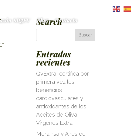
!
Search
azón SIQEV
Blog
Contacto
1″
Entradas
recientes
QvExtra! certifica por
primera vez los
beneficios
cardiovasculares y
antioxidantes de los
Aceites de Oliva
Vírgenes Extra
Morainsa y Aires de