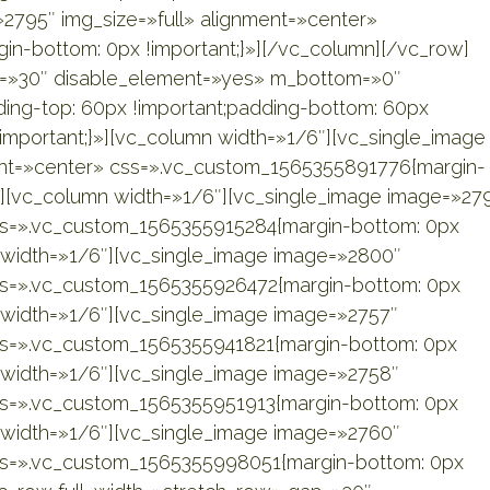
2795″ img_size=»full» alignment=»center»
n-bottom: 0px !important;}»][/vc_column][/vc_row]
ap=»30″ disable_element=»yes» m_bottom=»0″
ng-top: 60px !important;padding-bottom: 60px
!important;}»][vc_column width=»1/6″][vc_single_image
ent=»center» css=».vc_custom_1565355891776{margin-
mn][vc_column width=»1/6″][vc_single_image image=»27
css=».vc_custom_1565355915284{margin-bottom: 0px
n width=»1/6″][vc_single_image image=»2800″
css=».vc_custom_1565355926472{margin-bottom: 0px
 width=»1/6″][vc_single_image image=»2757″
css=».vc_custom_1565355941821{margin-bottom: 0px
 width=»1/6″][vc_single_image image=»2758″
css=».vc_custom_1565355951913{margin-bottom: 0px
n width=»1/6″][vc_single_image image=»2760″
css=».vc_custom_1565355998051{margin-bottom: 0px