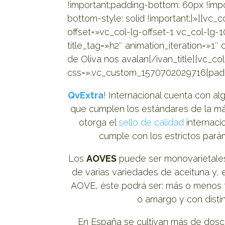
!important;padding-bottom: 60px !impo
bottom-style: solid !important;}»][vc
offset=»vc_col-lg-offset-1 vc_col-lg-
title_tag=»h2″ animation_iteration=»
de Oliva nos avalan[/ivan_title][vc_
css=».vc_custom_1570702029716{padding
QvExtra
! Internacional cuenta con a
que cumplen los estándares de la más
otorga el
sello de calidad
internacio
cumple con los estrictos pará
Los
AOVES
puede ser monovarietales
de varias variedades de aceituna y,
AOVE, éste podrá ser: más o menos f
o amargo y con distin
En España se cultivan más de dosc