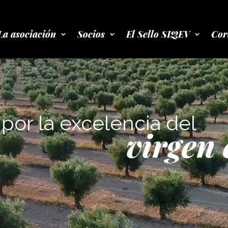
La asociación
Socios
El Sello SIQEV
Cor
por la excelencia del
virgen 