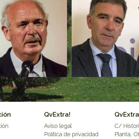
ción
QvExtra!
QvExtra
ción
Aviso legal
C/ Histo
Política de privacidad
Planta, O