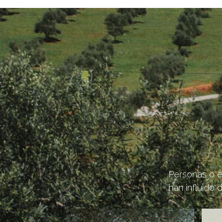
Personas o e
han influido 