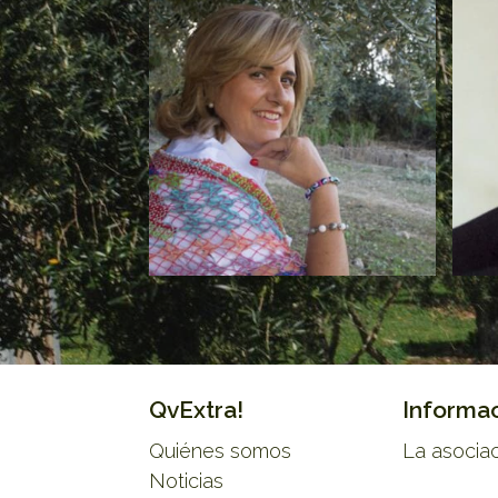
QvExtra!
Informa
Quiénes somos
La asocia
Noticias