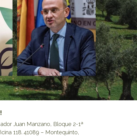
!
riador Juan Manzano, Bloque 2-1ª
ficina 118. 41089 – Montequinto,