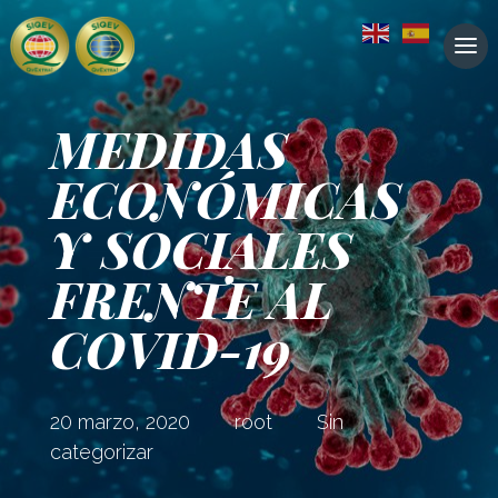
MEDIDAS
ECONÓMICAS
Y SOCIALES
FRENTE AL
COVID-19
20 marzo, 2020
root
Sin
categorizar