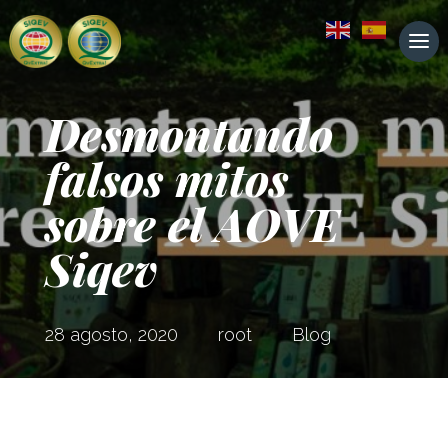
Desmontando
falsos mitos
sobre el AOVE
Siqev
28 agosto, 2020
root
Blog