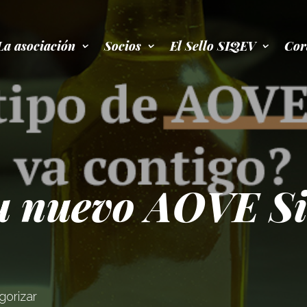
La asociación
Socios
El Sello SIQEV
Cor
u nuevo AOVE S
gorizar