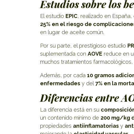
Estudios sobre los b
El estudio
EPIC
, realizado en España
25% en el riesgo de complicacione
en lugar de aceite común.
Por su parte, el prestigioso estudio
P
suplementada con
AOVE
reduce en 
muchos tratamientos farmacológicos, 
Además, por cada
10 gramos adicio
enfermedades
y del
7% en la mort
Diferencias entre AO
La diferencia está en su
composición
un contenido mínimo de
200 mg/kg 
propiedades
antiinflamatorias
y
ant
mejorando la
elasticidad vascular
.