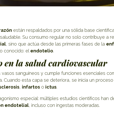
orazón
están respaldados por una sólida base científica
ludable. Su consumo regular no solo contribuye a re
ial
, sino que actúa desde las primeras fases de la
en
o conocido: el
endotelio
.
io en la salud cardiovascular
s vasos sanguíneos y cumple funciones esenciales como
ia. Cuando esta capa se deteriora, se inicia un proces
sclerosis
,
infartos
o
ictus
.
gonismo especial: múltiples estudios científicos han
ón endotelial
, incluso con ingestas moderadas.