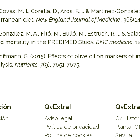
 Covas, M. I., Corella, D., Arós, F., … & Martínez-Gonzál
erranean diet.
New England Journal of Medicine
, 368(1
nzález, M. A., Fitó, M., Bulló, M., Estruch, R., … & Salas
and mortality in the PREDIMED Study.
BMC medicine
, 1
offmann, G. (2015). Effects of olive oil on markers of
lysis.
Nutrients
,
7
(9), 7651-7675.
ción
QvExtra!
QvExtra
ción
Aviso legal
C/ Histo
Política de privacidad
Planta, O
Política de cookies
Sevilla