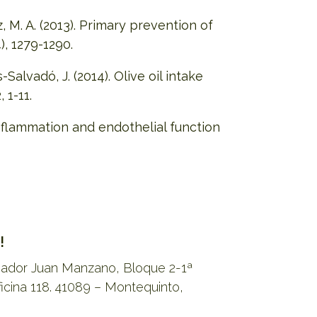
ez, M. A. (2013). Primary prevention of
4), 1279-1290.
-Salvadó, J. (2014). Olive oil intake
2, 1-11.
 inflammation and endothelial function
!
riador Juan Manzano, Bloque 2-1ª
ficina 118. 41089 – Montequinto,