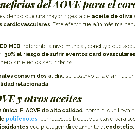
eneficios del AOVE para el co
, evidenció que una mayor ingesta de
aceite de oliva
s cardiovasculares
. Este efecto fue aún más marca
REDIMED
, referente a nivel mundial, concluyó que seg
un
30% el riesgo de sufrir eventos cardiovasculare
pero sin efectos secundarios.
nales consumidos al día
, se observó una disminució
alidad relacionada
.
VE y otros aceites
 única
. El
AOVE de alta calidad
, como el que lleva e
de
polifenoles
, compuestos bioactivos clave para sus
ioxidantes
que protegen directamente al
endotelio