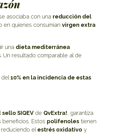
razón
se asociaba con una
reducción del
do en quienes consumían
virgen extra
uir una
dieta mediterránea
s
. Un resultado comparable al de
n del
10% en la incidencia de estas
l
sello SIQEV
de
QvExtra!
, garantiza
 beneficios. Estos
polifenoles
tienen
, reduciendo el
estrés oxidativo
y