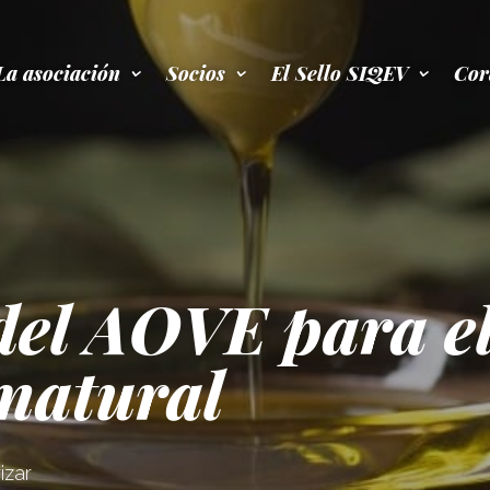
La asociación
Socios
El Sello SIQEV
Cor
del AOVE para e
 natural
izar