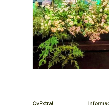
QvExtra!
Informa