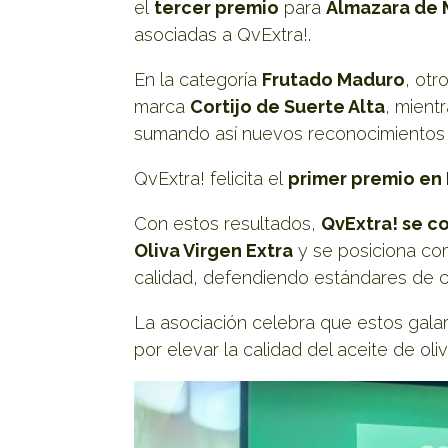
el
tercer premio
para
Almazara de M
asociadas a QvExtra!.
En la categoría
Frutado Maduro
, otr
marca
Cortijo de Suerte Alta
, mient
sumando así nuevos reconocimientos 
QvExtra! felicita el
primer premio en
Con estos resultados,
QvExtra! se c
Oliva Virgen Extra
y se posiciona co
calidad, defendiendo estándares de ca
La asociación celebra que estos galar
por elevar la calidad del aceite de oli