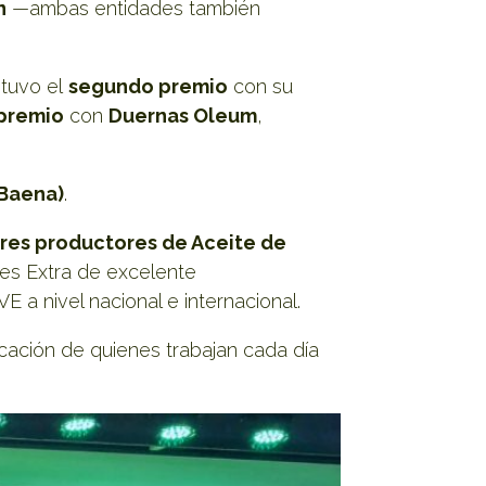
n
—ambas entidades también
btuvo el
segundo premio
con su
 premio
con
Duernas Oleum
,
.
(Baena)
.
ores productores de Aceite de
nes Extra de excelente
 a nivel nacional e internacional.
cación de quienes trabajan cada día