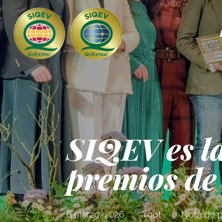
SIQEV es la
premios de
6 marzo, 2026
root
Nota de 