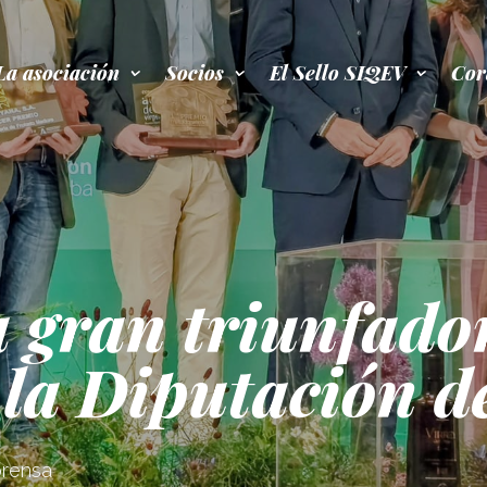
La asociación
Socios
El Sello SIQEV
Cor
 gran triunfador
 la Diputación 
prensa