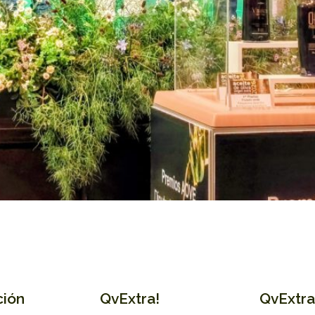
ción
QvExtra!
QvExtra