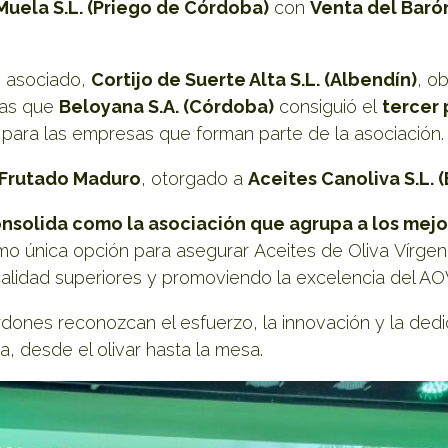
uela S.L. (Priego de Córdoba)
con
Venta del Baró
o asociado,
Cortijo de Suerte Alta S.L. (Albendín)
, o
ras que
Beloyana S.A. (Córdoba)
consiguió el
tercer
para las empresas que forman parte de la asociación
 Frutado Maduro
, otorgado a
Aceites Canoliva S.L. 
onsolida como la asociación que agrupa a los mej
mo única opción para asegurar Aceites de Oliva Vírge
lidad superiores y promoviendo la excelencia del AOVE
dones reconozcan el esfuerzo, la innovación y la dedi
va, desde el olivar hasta la mesa.