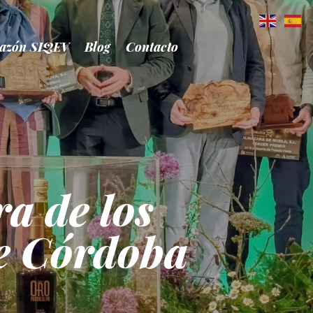
azón SIQEV
Blog
Contacto
a de los
de Córdoba