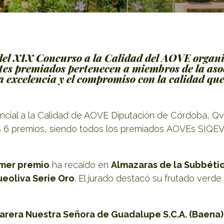
 del XIX Concurso a la Calidad del AOVE organ
eites premiados pertenecen a miembros de la as
la excelencia y el compromiso con la calidad que
ncial a la Calidad de AOVE Diputación de Córdoba, QvE
s 6 premios, siendo todos los premiados AOVEs SIQEV,
imer premio
ha recaído en
Almazaras de la Subbétic
ueoliva Serie Oro
. El jurado destacó su frutado verd
varera Nuestra Señora de Guadalupe S.C.A. (Baena)